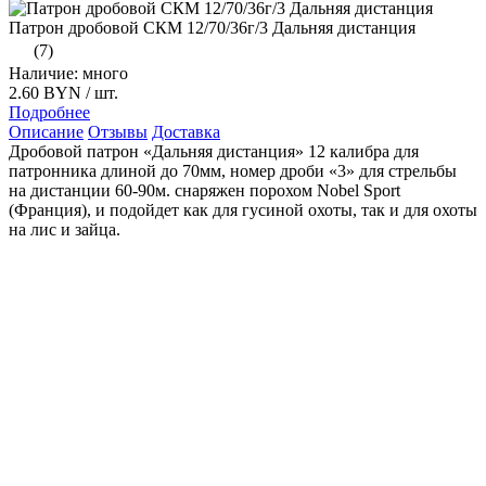
Патрон дробовой СКМ 12/70/36г/3 Дальняя дистанция
(7)
Наличие: много
2.60 BYN
/ шт.
Подробнее
Описание
Отзывы
Доставка
Дробовой патрон «Дальняя дистанция» 12 калибра для
патронника длиной до 70мм, номер дроби «3» для стрельбы
на дистанции 60-90м. снаряжен порохом Nobel Sport
(Франция), и подойдет как для гусиной охоты, так и для охоты
на лис и зайца.
Пыж в таком патроне представляет собой обратный
контейнер, который после выхода из ствола перемещается
вместе со снарядом дроби. На расстоянии 60-70м. пыж
переворачивается и освобождает снаряд дроби, что позволяет
получить хорошую осыпь на расстоянии 60-90м.
Патроны серии «Дальняя дистанция» и Сверхдальняя
дистанция» произведены исключительно с использованием
импортных комплектующих. Гарантируют чистый ствол без
нагара и освинцовки. Патроны демонстрируют отличную
резкость и кучность.