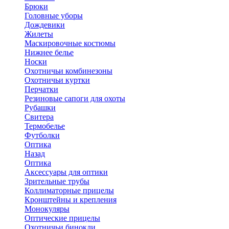
Брюки
Головные уборы
Дождевики
Жилеты
Маскировочные костюмы
Нижнее белье
Носки
Охотничьи комбинезоны
Охотничьи куртки
Перчатки
Резиновые сапоги для охоты
Рубашки
Свитера
Термобелье
Футболки
Оптика
Назад
Оптика
Аксессуары для оптики
Зрительные трубы
Коллиматорные прицелы
Кронштейны и крепления
Монокуляры
Оптические прицелы
Охотничьи бинокли