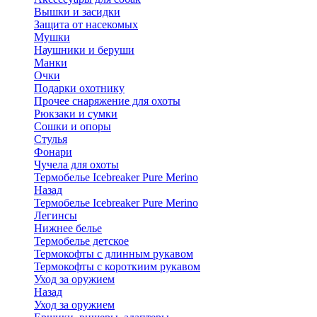
Вышки и засидки
Защита от насекомых
Мушки
Наушники и беруши
Манки
Очки
Подарки охотнику
Прочее снаряжение для охоты
Рюкзаки и сумки
Сошки и опоры
Стулья
Фонари
Чучела для охоты
Термобелье Icebreaker Pure Merino
Назад
Термобелье Icebreaker Pure Merino
Легинсы
Нижнее белье
Термобелье детское
Термокофты с длинным рукавом
Термокофты с короткиим рукавом
Уход за оружием
Назад
Уход за оружием