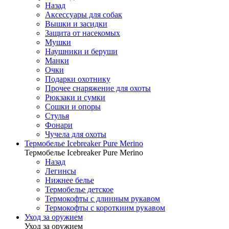
Назад
Аксессуары для собак
Вышки и засидки
Защита от насекомых
Мушки
Наушники и беруши
Манки
Очки
Подарки охотнику
Прочее снаряжение для охоты
Рюкзаки и сумки
Сошки и опоры
Стулья
Фонари
Чучела для охоты
Термобелье Icebreaker Pure Merino
Термобелье Icebreaker Pure Merino
Назад
Легинсы
Нижнее белье
Термобелье детское
Термокофты с длинным рукавом
Термокофты с короткиим рукавом
Уход за оружием
Уход за оружием