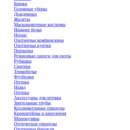
Брюки
Головные уборы
Дождевики
Жилеты
Маскировочные костюмы
Нижнее белье
Носки
Охотничьи комбинезоны
Охотничьи куртки
Перчатки
Резиновые сапоги для охоты
Рубашки
Свитера
Термобелье
Футболки
Оптика
Назад
Оптика
Аксессуары для оптики
Зрительные трубы
Коллиматорные прицелы
Кронштейны и крепления
Монокуляры
Оптические прицелы
Охотничьи бинокли