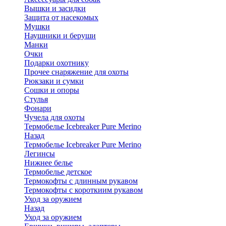
Вышки и засидки
Защита от насекомых
Мушки
Наушники и беруши
Манки
Очки
Подарки охотнику
Прочее снаряжение для охоты
Рюкзаки и сумки
Сошки и опоры
Стулья
Фонари
Чучела для охоты
Термобелье Icebreaker Pure Merino
Назад
Термобелье Icebreaker Pure Merino
Легинсы
Нижнее белье
Термобелье детское
Термокофты с длинным рукавом
Термокофты с короткиим рукавом
Уход за оружием
Назад
Уход за оружием