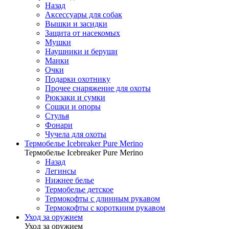
Назад
Аксессуары для собак
Вышки и засидки
Защита от насекомых
Мушки
Наушники и беруши
Манки
Очки
Подарки охотнику
Прочее снаряжение для охоты
Рюкзаки и сумки
Сошки и опоры
Стулья
Фонари
Чучела для охоты
Термобелье Icebreaker Pure Merino
Термобелье Icebreaker Pure Merino
Назад
Легинсы
Нижнее белье
Термобелье детское
Термокофты с длинным рукавом
Термокофты с короткиим рукавом
Уход за оружием
Уход за оружием