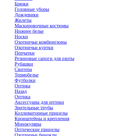
Брюки
Головные уборы
Дождевики
Жилеты
Маскировочные костюмы
Нижнее белье
Носки
Охотничьи комбинезоны
Охотничьи куртки
Перчатки
Резиновые сапоги для охоты
Рубашки
Свитера
Термобелье
Футболки
Оптика
Назад
Оптика
Аксессуары для оптики
Зрительные трубы
Коллиматорные прицелы
Кронштейны и крепления
Монокуляры
Оптические прицелы
Охотничьи бинокли