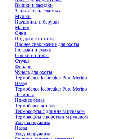
Вышки и засидки
Защита от насекомых
Мушки
Наушники и беруши
Манки
Очки
Подарки охотнику
Прочее снаряжение для охоты
Рюкзаки и сумки
Сошки и опоры
Стулья
Фонари
Чучела для охоты
Термобелье Icebreaker Pure Merino
Назад
Термобелье Icebreaker Pure Merino
Легинсы
Нижнее белье
Термобелье детское
Термокофты с длинным рукавом
Термокофты с короткиим рукавом
Уход за оружием
Назад
Уход за оружием