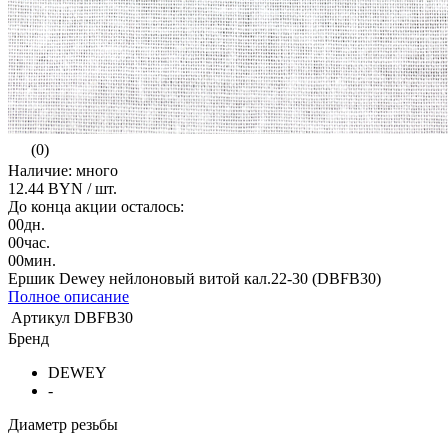
(0)
Наличие: много
12.44 BYN
/ шт.
До конца акции осталось:
00
дн.
00
час.
00
мин.
Ершик Dewey нейлоновый витой кал.22-30 (DBFB30)
Полное описание
Артикул
DBFB30
Бренд
DEWEY
-
Диаметр резьбы