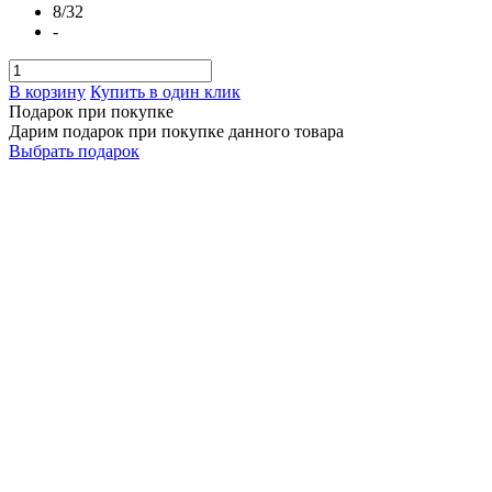
8/32
-
В корзину
Купить в один клик
Подарок при покупке
Дарим подарок при покупке данного товара
Выбрать подарок
Ершик Dewey нейлоновый витой кал.22-30 (DBFB30) с
доставкой в города Минск, Брест, Гродно, Гомель, Могилев,
Витебск. Отправляем по всей РБ через Белпочта, Европочта,
Автолайт и за пределы при помощи СДЭК.
Ершик Dewey нейлоновый витой кал.22-30 (DBFB30)
(0)
Наличие: много