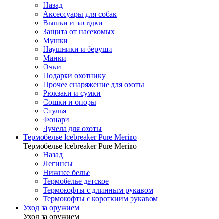
Назад
Аксессуары для собак
Вышки и засидки
Защита от насекомых
Мушки
Наушники и беруши
Манки
Очки
Подарки охотнику
Прочее снаряжение для охоты
Рюкзаки и сумки
Сошки и опоры
Стулья
Фонари
Чучела для охоты
Термобелье Icebreaker Pure Merino
Термобелье Icebreaker Pure Merino
Назад
Легинсы
Нижнее белье
Термобелье детское
Термокофты с длинным рукавом
Термокофты с короткиим рукавом
Уход за оружием
Уход за оружием