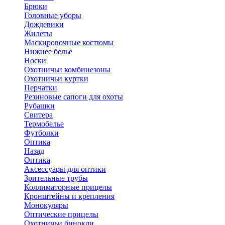
Брюки
Головные уборы
Дождевики
Жилеты
Маскировочные костюмы
Нижнее белье
Носки
Охотничьи комбинезоны
Охотничьи куртки
Перчатки
Резиновые сапоги для охоты
Рубашки
Свитера
Термобелье
Футболки
Оптика
Назад
Оптика
Аксессуары для оптики
Зрительные трубы
Коллиматорные прицелы
Кронштейны и крепления
Монокуляры
Оптические прицелы
Охотничьи бинокли