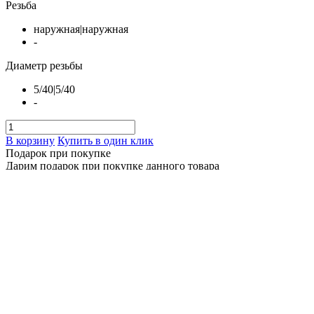
Резьба
наружная|наружная
-
Диаметр резьбы
5/40|5/40
-
В корзину
Купить в один клик
Подарок при покупке
Дарим подарок при покупке данного товара
Выбрать подарок
Переходник ЧИСТОGUN - латунь, папа/папа, резьба
дюймовая 5/40 на 5/40 к шомп. Dewey 17/20C,Tipton 17-20
под ерши Европа (CH-AL-1) с доставкой в города Минск,
Брест, Гродно, Гомель, Могилев, Витебск. Отправляем по
всей РБ через Белпочта, Европочта, Автолайт и за пределы
при помощи СДЭК.