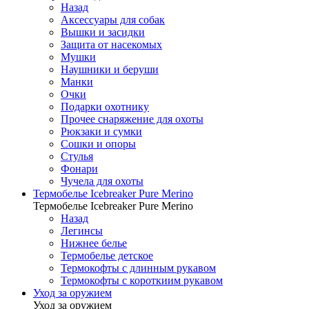
Назад
Аксессуары для собак
Вышки и засидки
Защита от насекомых
Мушки
Наушники и беруши
Манки
Очки
Подарки охотнику
Прочее снаряжение для охоты
Рюкзаки и сумки
Сошки и опоры
Стулья
Фонари
Чучела для охоты
Термобелье Icebreaker Pure Merino
Термобелье Icebreaker Pure Merino
Назад
Легинсы
Нижнее белье
Термобелье детское
Термокофты с длинным рукавом
Термокофты с короткиим рукавом
Уход за оружием
Уход за оружием