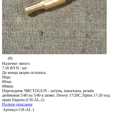
(0)
Наличие: много
7.50 BYN
/ шт.
До конца акции осталось:
00
дн.
00
час.
00
мин.
Переходник ЧИСТОGUN - латунь, папа/папа, резьба
дюймовая 5/40 на 5/40 к шомп. Dewey 17/20C,Tipton 17-20 под
ерши Европа (CH-AL-1)
Полное описание
Артикул
CH-AL-1