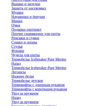
Вышки и засидки
Защита от насекомых
Мушки
Наушники и беруши
Манки
Очки
Подарки охотнику
Прочее снаряжение для охоты
Рюкзаки и сумки
Сошки и опоры
Стулья
Фонари
Чучела для охоты
Термобелье Icebreaker Pure Merino
Назад
Термобелье Icebreaker Pure Merino
Легинсы
Нижнее белье
Термобелье детское
Термокофты с длинным рукавом
Термокофты с короткиим рукавом
Уход за оружием
Назад
Уход за оружием