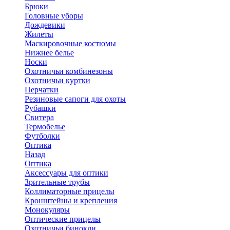
Брюки
Головные уборы
Дождевики
Жилеты
Маскировочные костюмы
Нижнее белье
Носки
Охотничьи комбинезоны
Охотничьи куртки
Перчатки
Резиновые сапоги для охоты
Рубашки
Свитера
Термобелье
Футболки
Оптика
Назад
Оптика
Аксессуары для оптики
Зрительные трубы
Коллиматорные прицелы
Кронштейны и крепления
Монокуляры
Оптические прицелы
Охотничьи бинокли