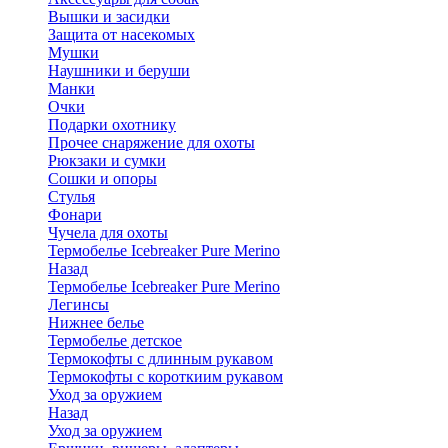
Вышки и засидки
Защита от насекомых
Мушки
Наушники и беруши
Манки
Очки
Подарки охотнику
Прочее снаряжение для охоты
Рюкзаки и сумки
Сошки и опоры
Стулья
Фонари
Чучела для охоты
Термобелье Icebreaker Pure Merino
Назад
Термобелье Icebreaker Pure Merino
Легинсы
Нижнее белье
Термобелье детское
Термокофты с длинным рукавом
Термокофты с короткиим рукавом
Уход за оружием
Назад
Уход за оружием