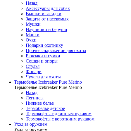
Назад
Аксессуары для собак
Вышки и засидки
Защита от насекомых
Мушки
Наушники и беруши
Манки
Очки
Подарки охотнику
Прочее снаряжение для охоты
Рюкзаки и сумки
Сошки и опоры
Стулья
Фонари
Чучела для охоты
Термобелье Icebreaker Pure Merino
Термобелье Icebreaker Pure Merino
Назад
Легинсы
Нижнее белье
Термобелье детское
Термокофты с длинным рукавом
Термокофты с короткиим рукавом
Уход за оружием
Уход за оружием