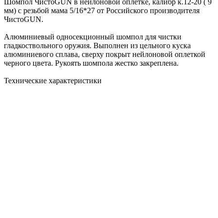
Шомпол ЧистоGUN в нейлоновой оплетке, калибр к.12-20 ( 9
мм) с резьбой мама 5/16*27 от Российского производителя
ЧистоGUN.
Алюминиевый односекционный шомпол для чистки
гладкоствольного оружия. Выполнен из цельного куска
алюминиевого сплава, сверху покрыт нейлоновой оплеткой
черного цвета. Рукоять шомпола жестко закреплена.
Технические характеристики
Артикул CH-65-SC
Тип Односекционный
Длина шомпола с ручкой 73,2 см.
Рабочая длина шомпола 65 см.
Длина ручки 8,2 см.
Калибр к.12-20
Резьба мама 5/16*27
Диаметр 9,5 мм.
Цвет ручки Белый
Упаковка Без упаковки
В комплекте с шомполом идут: