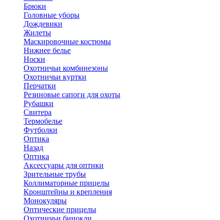
Брюки
Головные уборы
Дождевики
Жилеты
Маскировочные костюмы
Нижнее белье
Носки
Охотничьи комбинезоны
Охотничьи куртки
Перчатки
Резиновые сапоги для охоты
Рубашки
Свитера
Термобелье
Футболки
Оптика
Назад
Оптика
Аксессуары для оптики
Зрительные трубы
Коллиматорные прицелы
Кронштейны и крепления
Монокуляры
Оптические прицелы
Охотничьи бинокли