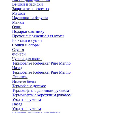
Вышки и засидки
Защита от насекомых
Мушки
Наушники и беруши
Манки
Очки
Подарки охотнику
Прочее снаряжение для охоты
Рюкзаки и сумки
Сошки и опоры
Стулья
Фонари
Чучела для охоты
Термобелье Icebreaker Pure Merino
Назад
Термобелье Icebreaker Pure Merino
Легинсы
Нижнее белье
Термобелье детское
Термокофты с длинным рукавом
Термокофты с короткиим рукавом
Уход за оружием
Назад
Уход за оружием