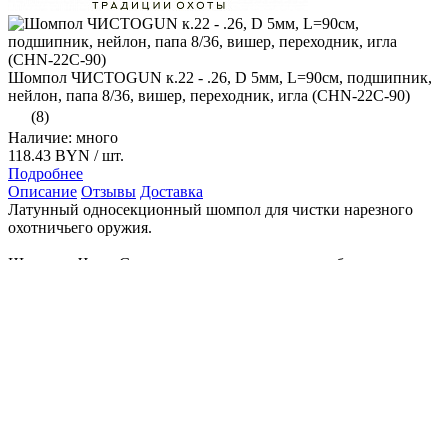
Шомпол ЧИСТОGUN к.22 - .26, D 5мм, L=90см, подшипник,
нейлон, папа 8/36, вишер, переходник, игла (CHN-22C-90)
(8)
Наличие: много
118.43 BYN
/ шт.
Подробнее
Описание
Отзывы
Доставка
Латунный односекционный шомпол для чистки нарезного
охотничьего оружия.
Шомпола ЧистоGun превосходная, и к тому же бюджетная,
альтернатива Dewey.
Шомпол изготовлен из цельного куска латуни с нанесением
защитного покрытия.
Пластиковая рукоять шомпола оснащена специальным
подшипником, который помогает проворачивать ершик по
нарезке во время хода по стволу, что делает процесс чистки
оружия очень удобным.