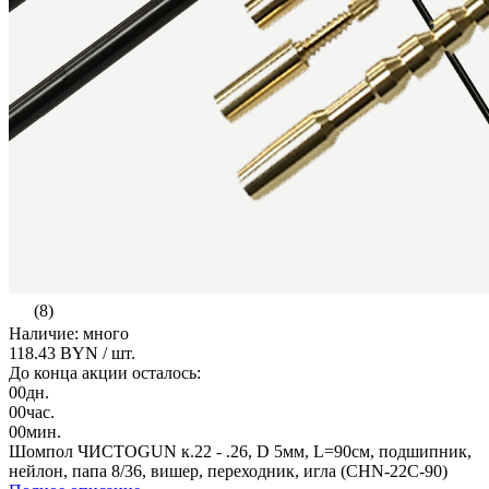
(8)
Наличие: много
118.43 BYN
/ шт.
До конца акции осталось:
00
дн.
00
час.
00
мин.
Шомпол ЧИСТОGUN к.22 - .26, D 5мм, L=90см, подшипник,
нейлон, папа 8/36, вишер, переходник, игла (CHN-22C-90)