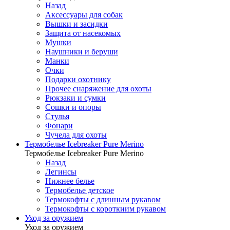
Назад
Аксессуары для собак
Вышки и засидки
Защита от насекомых
Мушки
Наушники и беруши
Манки
Очки
Подарки охотнику
Прочее снаряжение для охоты
Рюкзаки и сумки
Сошки и опоры
Стулья
Фонари
Чучела для охоты
Термобелье Icebreaker Pure Merino
Термобелье Icebreaker Pure Merino
Назад
Легинсы
Нижнее белье
Термобелье детское
Термокофты с длинным рукавом
Термокофты с короткиим рукавом
Уход за оружием
Уход за оружием