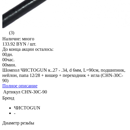
(3)
Наличие: много
133.92 BYN
/ шт.
До конца акции осталось:
00
дн.
00
час.
00
мин.
Шомпол ЧИСТОGUN к..27 - .34, d 6мм, L=90см, подшипник,
нейлон, папа 12/28 + вишер + переходник + игла (CHN-30C-
90)
Полное описание
Артикул
CHN-30C-90
Бренд
ЧИСТОGUN
-
Диаметр резьбы