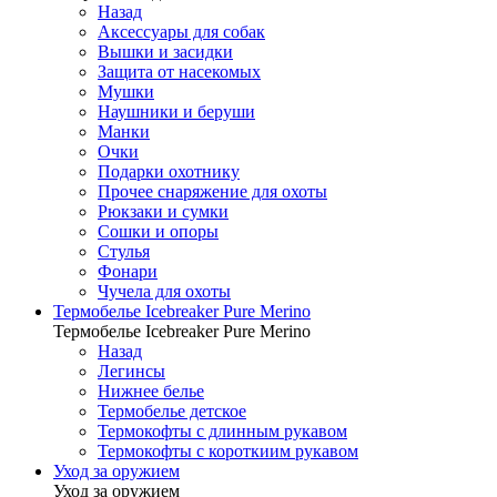
Назад
Аксессуары для собак
Вышки и засидки
Защита от насекомых
Мушки
Наушники и беруши
Манки
Очки
Подарки охотнику
Прочее снаряжение для охоты
Рюкзаки и сумки
Сошки и опоры
Стулья
Фонари
Чучела для охоты
Термобелье Icebreaker Pure Merino
Термобелье Icebreaker Pure Merino
Назад
Легинсы
Нижнее белье
Термобелье детское
Термокофты с длинным рукавом
Термокофты с короткиим рукавом
Уход за оружием
Уход за оружием