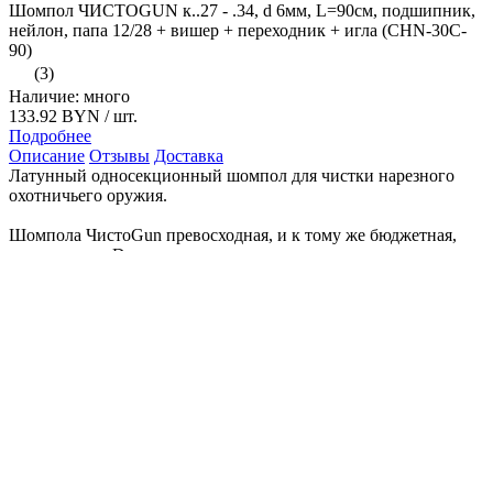
Шомпол ЧИСТОGUN к..27 - .34, d 6мм, L=90см, подшипник,
нейлон, папа 12/28 + вишер + переходник + игла (CHN-30C-
90)
(3)
Наличие: много
133.92 BYN
/ шт.
Подробнее
Описание
Отзывы
Доставка
Латунный односекционный шомпол для чистки нарезного
охотничьего оружия.
Шомпола ЧистоGun превосходная, и к тому же бюджетная,
альтернатива Dewey.
Шомпол изготовлен из цельного куска латуни с нанесением
защитного покрытия.
Пластиковая рукоять шомпола оснащена специальным
подшипником, который помогает проворачивать ершик по
нарезке во время хода по стволу, что делает процесс чистки
оружия очень удобным.
Технические характеристики:
Длина шомпола с ручкой: 98,20см