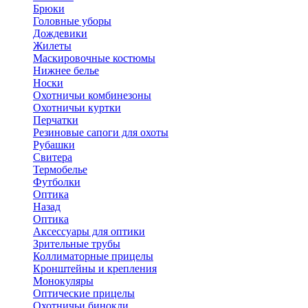
Брюки
Головные уборы
Дождевики
Жилеты
Маскировочные костюмы
Нижнее белье
Носки
Охотничьи комбинезоны
Охотничьи куртки
Перчатки
Резиновые сапоги для охоты
Рубашки
Свитера
Термобелье
Футболки
Оптика
Назад
Оптика
Аксессуары для оптики
Зрительные трубы
Коллиматорные прицелы
Кронштейны и крепления
Монокуляры
Оптические прицелы
Охотничьи бинокли