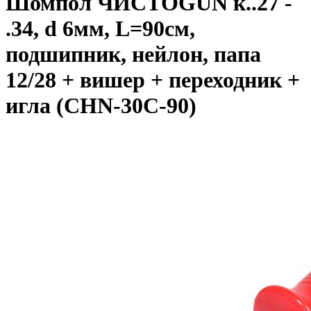
Шомпол ЧИСТОGUN к..27 -
.34, d 6мм, L=90см,
подшипник, нейлон, папа
12/28 + вишер + переходник +
игла (CHN-30C-90)