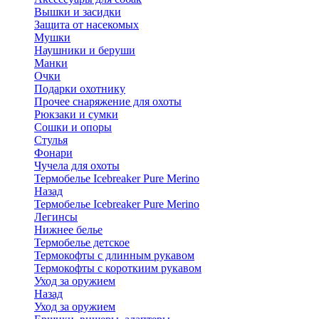
Вышки и засидки
Защита от насекомых
Мушки
Наушники и беруши
Манки
Очки
Подарки охотнику
Прочее снаряжение для охоты
Рюкзаки и сумки
Сошки и опоры
Стулья
Фонари
Чучела для охоты
Термобелье Icebreaker Pure Merino
Назад
Термобелье Icebreaker Pure Merino
Легинсы
Нижнее белье
Термобелье детское
Термокофты с длинным рукавом
Термокофты с короткиим рукавом
Уход за оружием
Назад
Уход за оружием